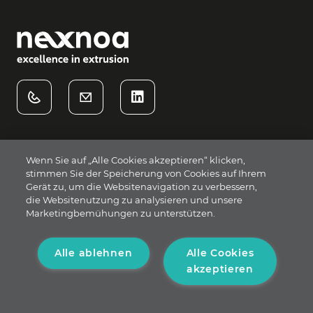
Wenn Sie auf „Alle Cookies akzeptieren“ klicken,
stimmen Sie der Speicherung von Cookies auf Ihrem
nexnoa GmbH
Gerät zu, um die Websitenavigation zu verbessern,
Durmersheimer Str. 188a
die Websitenutzung zu analysieren und unsere
Marketingbemühungen zu unterstützen.
76189 Karlsruhe
contact@nexnoa.com
Alle ablehnen
Alle Cookies
akzeptieren
Impressum
/
Datenschutz